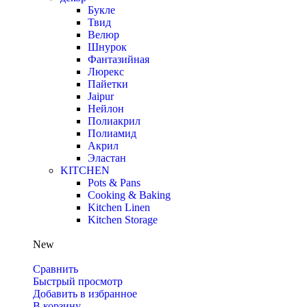
Букле
Твид
Велюр
Шнурок
Фантазийная
Люрекс
Пайетки
Jaipur
Нейлон
Полиакрил
Полиамид
Акрил
Эластан
KITCHEN
Pots & Pans
Cooking & Baking
Kitchen Linen
Kitchen Storage
New
Сравнить
Быстрый просмотр
Добавить в избранное
В корзину