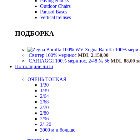
Paving Blocks
Outdoor Chairs
Parasol Bases
Vertical trellises
ПОДБОРКА
Zegna Baruffa 100% мери
Свитер 100% меринос
MDL
2.150,00
CARIAGGI 100% меринос, 2/48 № 56
MDL
88,00
з
По толщине нити
ОЧЕНЬ ТОНКАЯ
1/30
1/39
2/64
2/68
2/70
2/80
2/96
2/120
3000 м и больше