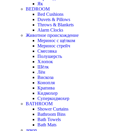
Як
BEDROOM
Bed Cushions
Duvets & Pillows
Throws & Blankets
Alarm Clocks
Животное происхождение
Меринос с щёлком
Меринос стрейч
Смесовка
Полушерсть
Хлопок
Шёлк
Лён
Вискоза
Конопля
Крапива
Кидмохер
Суперкидмохер
BATHROOM
Shower Curtains
Bathroom Bins
Bath Towels
Bath Mats
декор