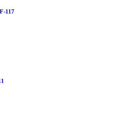
F-117
11