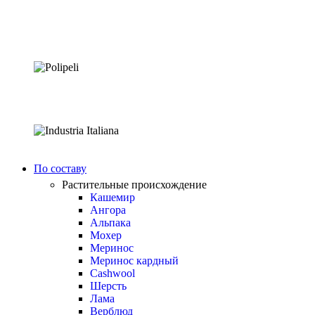
По составу
Растительные происхождение
Кашемир
Ангора
Альпака
Мохер
Меринос
Меринос кардный
Cashwool
Шерсть
Лама
Верблюд