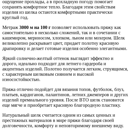
ощущение прохлады, а в прохладную погоду помогает
сохранять комфортное тепло. Благодаря этим свойствам
изделия из шелка остаются комфортными практически
круглый год.
Метраж
3000 м на 100 г
позволяет использовать пряжу как
самостоятельно в несколько сложений, так и в сочетании с
кашемиром, мериносом, хлопком, льном или мохером. Шелк
великолепно раскрывает цвет, придает полотну красивую
драпировку и делает готовые изделия особенно элегантными.
Яркий солнечно-желтый оттенок выглядит эффектно и
дорого, идеально подходит для летнего гардероба и
акцентных изделий. Полотно получается легким, струящимся,
с характерным шелковым сиянием и высокой
износостойкостью.
Пряжа отлично подойдет для вязания топов, футболок, блуз,
платьев, кардиганов, палантинов, летних джемперов и других
изделий премиального уровня. После ВТО шелк становится
еще мягче и приобретает красивую благородную пластику.
Натуральный шелк считается одним из самых ценных и
престижных материалов в мире пряжи благодаря своей
долговечности, комфорту и неповторимому внешнему виду.