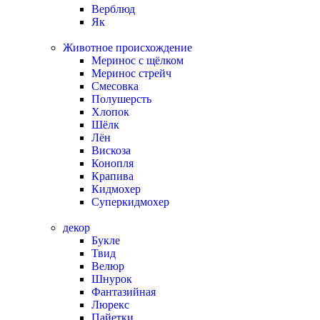
Верблюд
Як
Животное происхождение
Меринос с щёлком
Меринос стрейч
Смесовка
Полушерсть
Хлопок
Шёлк
Лён
Вискоза
Конопля
Крапива
Кидмохер
Суперкидмохер
декор
Букле
Твид
Велюр
Шнурок
Фантазийная
Люрекс
Пайетки