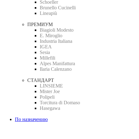
Schoeller
Brunello Cucinelli
Lineapiù
ПРЕМИУМ
Biagioli Modesto
E. Miroglio
Industria Italiana
IGEA
Sesia
Millefili
Alpes Manifattura
Ilaria Calenzano
СТАНДАРТ
LINSIEME
Mister Joe
Polipeli
Torcitura di Domaso
Hasegawa
По назначению