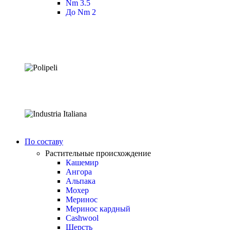
Nm 3.5
До Nm 2
По составу
Растительные происхождение
Кашемир
Ангора
Альпака
Мохер
Меринос
Меринос кардный
Cashwool
Шерсть