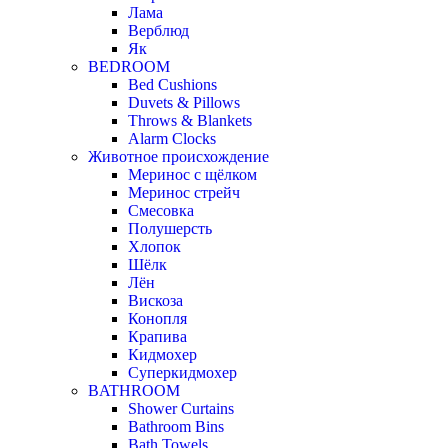
Лама
Верблюд
Як
BEDROOM
Bed Cushions
Duvets & Pillows
Throws & Blankets
Alarm Clocks
Животное происхождение
Меринос с щёлком
Меринос стрейч
Смесовка
Полушерсть
Хлопок
Шёлк
Лён
Вискоза
Конопля
Крапива
Кидмохер
Суперкидмохер
BATHROOM
Shower Curtains
Bathroom Bins
Bath Towels