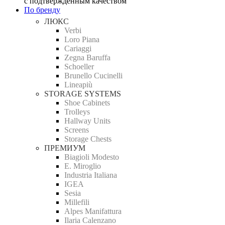
с подтверждённым качеством
По бренду
ЛЮКС
Verbi
Loro Piana
Cariaggi
Zegna Baruffa
Schoeller
Brunello Cucinelli
Lineapiù
STORAGE SYSTEMS
Shoe Cabinets
Trolleys
Hallway Units
Screens
Storage Chests
ПРЕМИУМ
Biagioli Modesto
E. Miroglio
Industria Italiana
IGEA
Sesia
Millefili
Alpes Manifattura
Ilaria Calenzano