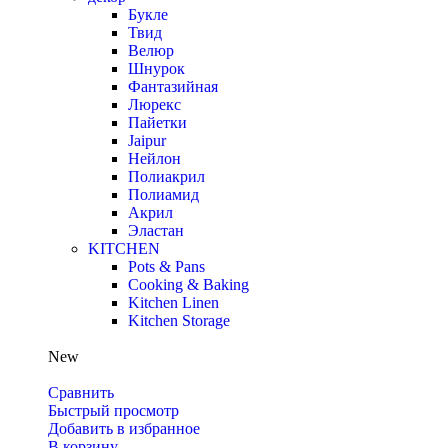
Букле
Твид
Велюр
Шнурок
Фантазийная
Люрекс
Пайетки
Jaipur
Нейлон
Полиакрил
Полиамид
Акрил
Эластан
KITCHEN
Pots & Pans
Cooking & Baking
Kitchen Linen
Kitchen Storage
New
Сравнить
Быстрый просмотр
Добавить в избранное
В корзину