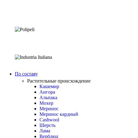
По составу
Растительные происхождение
Кашемир
Ангора
Альпака
Мохер
Меринос
Меринос кардный
Cashwool
Шерсть
Лама
Верблюд