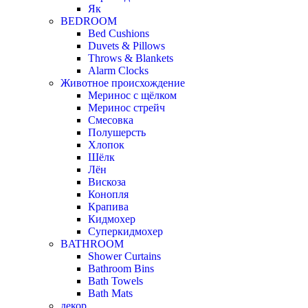
Як
BEDROOM
Bed Cushions
Duvets & Pillows
Throws & Blankets
Alarm Clocks
Животное происхождение
Меринос с щёлком
Меринос стрейч
Смесовка
Полушерсть
Хлопок
Шёлк
Лён
Вискоза
Конопля
Крапива
Кидмохер
Суперкидмохер
BATHROOM
Shower Curtains
Bathroom Bins
Bath Towels
Bath Mats
декор