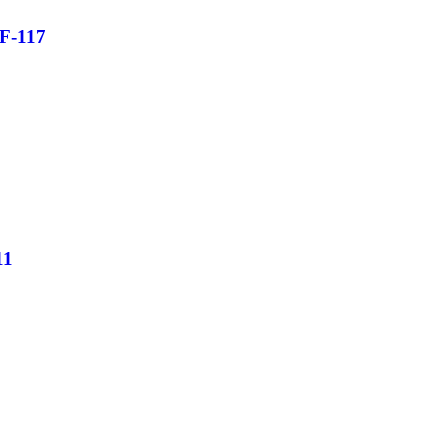
F-117
11