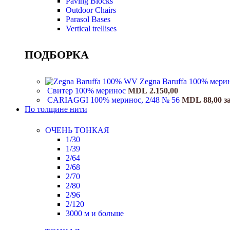
Paving Blocks
Outdoor Chairs
Parasol Bases
Vertical trellises
ПОДБОРКА
Zegna Baruffa 100% мери
Свитер 100% меринос
MDL
2.150,00
CARIAGGI 100% меринос, 2/48 № 56
MDL
88,00
з
По толщине нити
ОЧЕНЬ ТОНКАЯ
1/30
1/39
2/64
2/68
2/70
2/80
2/96
2/120
3000 м и больше