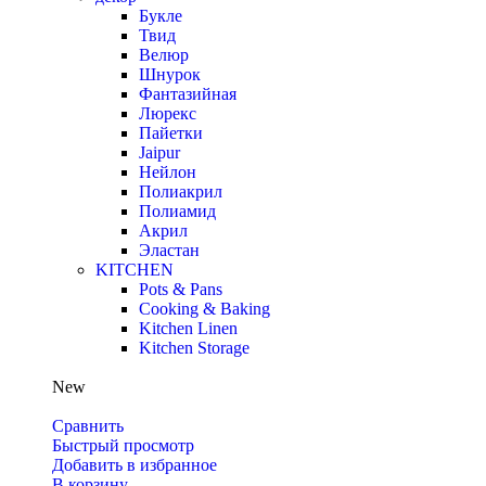
Букле
Твид
Велюр
Шнурок
Фантазийная
Люрекс
Пайетки
Jaipur
Нейлон
Полиакрил
Полиамид
Акрил
Эластан
KITCHEN
Pots & Pans
Cooking & Baking
Kitchen Linen
Kitchen Storage
New
Сравнить
Быстрый просмотр
Добавить в избранное
В корзину