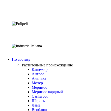
По составу
Растительные происхождение
Кашемир
Ангора
Альпака
Мохер
Меринос
Меринос кардный
Cashwool
Шерсть
Лама
Верблюд