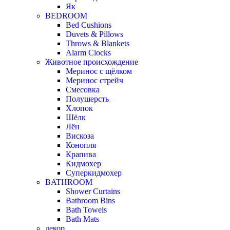
Як
BEDROOM
Bed Cushions
Duvets & Pillows
Throws & Blankets
Alarm Clocks
Животное происхождение
Меринос с щёлком
Меринос стрейч
Смесовка
Полушерсть
Хлопок
Шёлк
Лён
Вискоза
Конопля
Крапива
Кидмохер
Суперкидмохер
BATHROOM
Shower Curtains
Bathroom Bins
Bath Towels
Bath Mats
декор