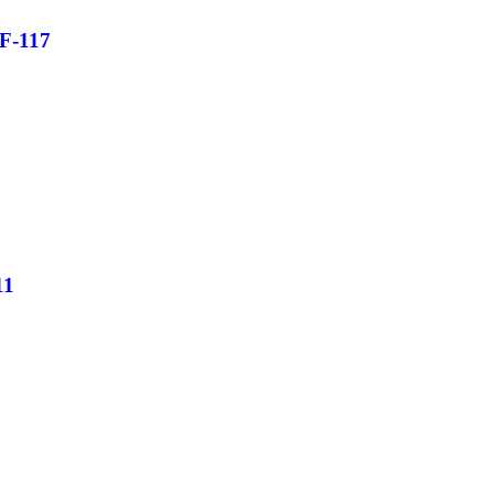
F-117
11