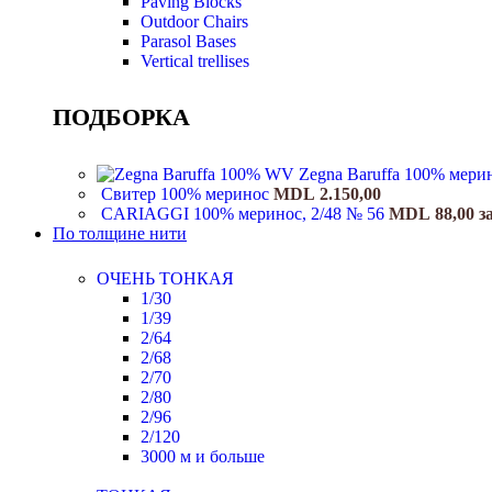
Paving Blocks
Outdoor Chairs
Parasol Bases
Vertical trellises
ПОДБОРКА
Zegna Baruffa 100% мери
Свитер 100% меринос
MDL
2.150,00
CARIAGGI 100% меринос, 2/48 № 56
MDL
88,00
з
По толщине нити
ОЧЕНЬ ТОНКАЯ
1/30
1/39
2/64
2/68
2/70
2/80
2/96
2/120
3000 м и больше