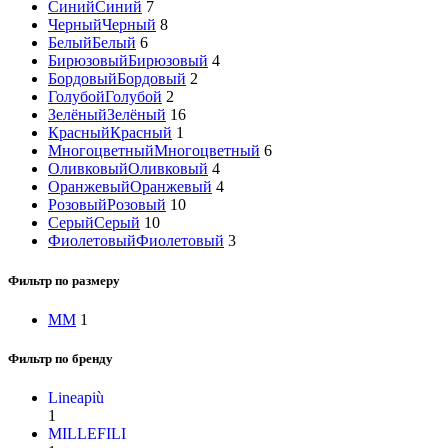
Синий
Синий
7
Черный
Черный
8
Белый
Белый
6
Бирюзовый
Бирюзовый
4
Бордовый
Бордовый
2
Голубой
Голубой
2
Зелёный
Зелёный
16
Красный
Красный
1
Многоцветный
Многоцветный
6
Оливковый
Оливковый
4
Оранжевый
Оранжевый
4
Розовый
Розовый
10
Серый
Серый
10
Фиолетовый
Фиолетовый
3
Фильтр по размеру
M
M
1
Фильтр по бренду
Lineapiù
1
MILLEFILI