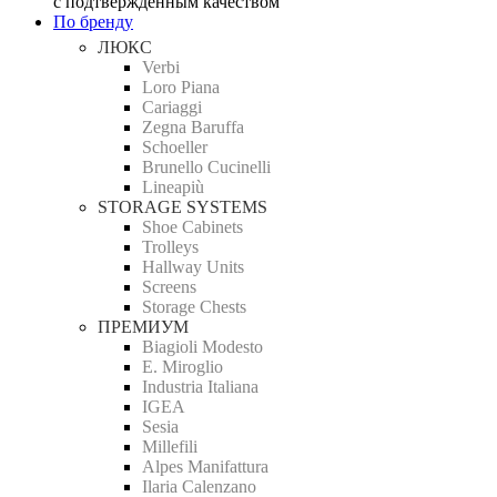
с подтверждённым качеством
По бренду
ЛЮКС
Verbi
Loro Piana
Cariaggi
Zegna Baruffa
Schoeller
Brunello Cucinelli
Lineapiù
STORAGE SYSTEMS
Shoe Cabinets
Trolleys
Hallway Units
Screens
Storage Chests
ПРЕМИУМ
Biagioli Modesto
E. Miroglio
Industria Italiana
IGEA
Sesia
Millefili
Alpes Manifattura
Ilaria Calenzano