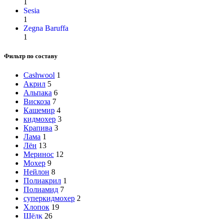
1
Sesia
1
Zegna Baruffa
1
Фильтр по составу
Cashwool
1
Акрил
5
Альпака
6
Вискоза
7
Кашемир
4
кидмохер
3
Крапива
3
Лама
1
Лён
13
Меринос
12
Мохер
9
Нейлон
8
Полиакрил
1
Полиамид
7
суперкидмохер
2
Хлопок
19
Шёлк
26