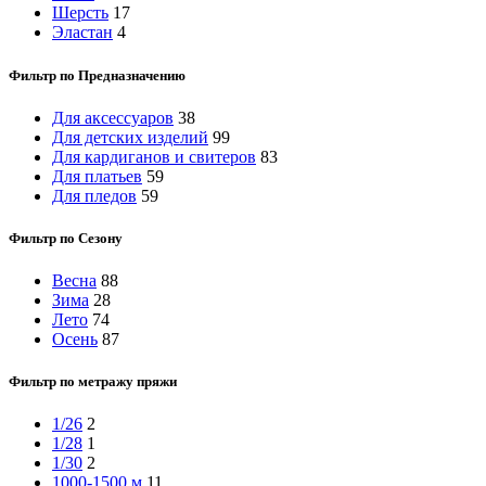
Шерсть
17
Эластан
4
Фильтр по Предназначению
Для аксессуаров
38
Для детских изделий
99
Для кардиганов и свитеров
83
Для платьев
59
Для пледов
59
Фильтр по Сезону
Весна
88
Зима
28
Лето
74
Осень
87
Фильтр по метражу пряжи
1/26
2
1/28
1
1/30
2
1000-1500 м
11