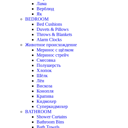
Лама
Верблюд
Як
BEDROOM
Bed Cushions
Duvets & Pillows
Throws & Blankets
Alarm Clocks
Животное происхождение
Меринос с щёлком
Меринос стрейч
Смесовка
Полушерсть
Хлопок
Шёлк
Лён
Вискоза
Конопля
Крапива
Кидмохер
Суперкидмохер
BATHROOM
Shower Curtains
Bathroom Bins
Bath Towels