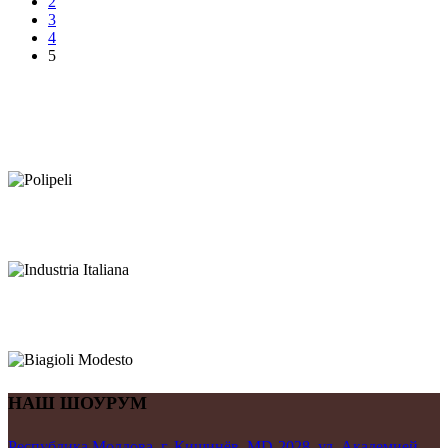
2
3
4
5
НАШ ШОУРУМ
Республика Молдова, г. Кишинёв, MD-2028, ул. Академией,