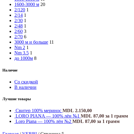
1600-3000 м
20
2/120
1
2/14
1
2/30
1
2/48
1
2/60
3
2/70
6
3000 м и больше
11
Nm 2
1
Nm 3.5
1
до 1000м
8
Наличие
Со скидкой
В наличии
Лучшие товары
Свитер 100% меринос
MDL
2.150,00
LORO PIANA — 100% лён №1
MDL
87,00
за 1 грамм
Loro Piana — 100% лён №2
MDL
87,00
за 1 грамм
Главная
/
VERBI
/
Страница 5