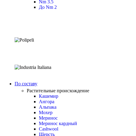
Nm 3.5
До Nm 2
По составу
Растительные происхождение
Кашемир
Ангора
Альпака
Мохер
Меринос
Меринос кардный
Cashwool
Шерсть