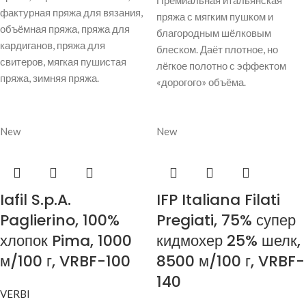
Премиальная итальянская
фактурная пряжа для вязания,
пряжа с мягким пушком и
объёмная пряжа, пряжа для
благородным шёлковым
кардиганов, пряжа для
блеском. Даёт плотное, но
свитеров, мягкая пушистая
лёгкое полотно с эффектом
пряжа, зимняя пряжа.
«дорогого» объёма.
New
New
Iafil S.p.A.
IFP Italiana Filati
Paglierino, 100%
Pregiati, 75% супер
хлопок Pima, 1000
кидмохер 25% шелк,
м/100 г, VRBF-100
8500 м/100 г, VRBF-
140
VERBI