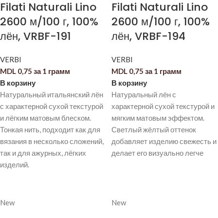
Filati Naturali Lino
Filati Naturali Lino
2600 м/100 г, 100%
2600 м/100 г, 100%
лён, VRBF-191
лён, VRBF-194
VERBI
VERBI
MDL
0,75
за 1 грамм
MDL
0,75
за 1 грамм
В корзину
В корзину
Натуральный итальянский лён
Натуральный лён с
с характерной сухой текстурой
характерной сухой текстурой и
и лёгким матовым блеском.
мягким матовым эффектом.
Тонкая нить, подходит как для
Светлый жёлтый оттенок
вязания в несколько сложений,
добавляет изделию свежесть и
так и для ажурных, лёгких
делает его визуально легче
изделий.
New
New