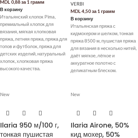
MDL
0,88
за 1 грамм
VERBI
В корзину
MDL
4,50
за 1 грамм
Итальянский хлопок Pima,
В корзину
премиальный хлопок для
Итальянская пряжа с
вязания, мягкая хлопковая
кидмохером и шелком, тонкая
пряжа, летняя пряжа, пряжа для
пряжа 8500 м, пушистая пряжа
топов и футболок, пряжа для
для вязания в несколько нитей,
детских изделий, натуральный
даёт мягкое, лёгкое и
хлопок, хлопковая пряжа
аккуратное полотно с
высокого качества.
деликатным блеском.
New
New
Ilaria 950 м/100 г,
Ilaria Airone, 50%
тонкая пушистая
кид мохер, 50%