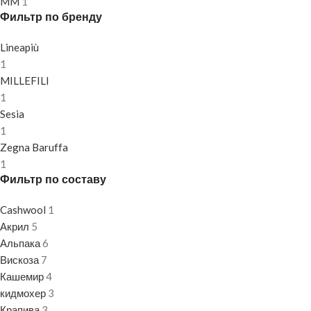
M
M
1
Фильтр по бренду
Lineapiù
1
MILLEFILI
1
Sesia
1
Zegna Baruffa
1
Фильтр по составу
Cashwool
1
Акрил
5
Альпака
6
Вискоза
7
Кашемир
4
кидмохер
3
Крапива
3