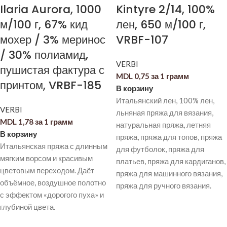
Ilaria Aurora, 1000
Kintyre 2/14, 100%
м/100 г, 67% кид
лен, 650 м/100 г,
мохер / 3% меринос
VRBF-107
/ 30% полиамид,
VERBI
пушистая фактура с
MDL
0,75
за 1 грамм
принтом, VRBF-185
В корзину
Итальянский лен, 100% лен,
VERBI
льняная пряжа для вязания,
MDL
1,78
за 1 грамм
натуральная пряжа, летняя
В корзину
пряжа, пряжа для топов, пряжа
Итальянская пряжа с длинным
для футболок, пряжа для
мягким ворсом и красивым
платьев, пряжа для кардиганов,
цветовым переходом. Даёт
пряжа для машинного вязания,
объёмное, воздушное полотно
пряжа для ручного вязания.
с эффектом «дорогого пуха» и
глубиной цвета.