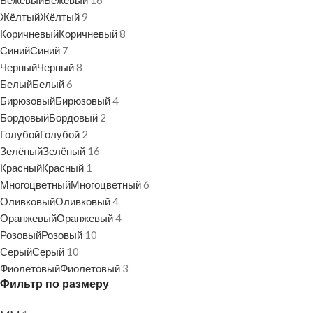
Бежевый
Бежевый
16
Жёлтый
Жёлтый
9
Коричневый
Коричневый
8
Синий
Синий
7
Черный
Черный
8
Белый
Белый
6
Бирюзовый
Бирюзовый
4
Бордовый
Бордовый
2
Голубой
Голубой
2
Зелёный
Зелёный
16
Красный
Красный
1
Многоцветный
Многоцветный
6
Оливковый
Оливковый
4
Оранжевый
Оранжевый
4
Розовый
Розовый
10
Серый
Серый
10
Фиолетовый
Фиолетовый
3
Фильтр по размеру