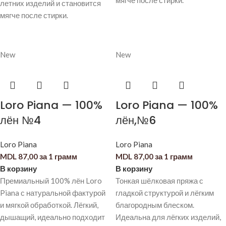
мягче после стирки.
летних изделий и становится
мягче после стирки.
New
New
Loro Piana — 100%
Loro Piana — 100%
лён №4
лён,№6
Loro Piana
Loro Piana
MDL
87,00
за 1 грамм
MDL
87,00
за 1 грамм
В корзину
В корзину
Премиальный 100% лён Loro
Тонкая шёлковая пряжа с
Piana с натуральной фактурой
гладкой структурой и лёгким
и мягкой обработкой. Лёгкий,
благородным блеском.
дышащий, идеально подходит
Идеальна для лёгких изделий,