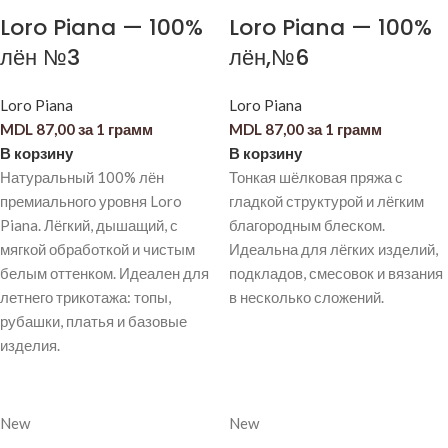
Loro Piana — 100%
Loro Piana — 100%
лён №3
лён,№6
Loro Piana
Loro Piana
MDL
87,00
за 1 грамм
MDL
87,00
за 1 грамм
В корзину
В корзину
Натуральный 100% лён
Тонкая шёлковая пряжа с
премиального уровня Loro
гладкой структурой и лёгким
Piana. Лёгкий, дышащий, с
благородным блеском.
мягкой обработкой и чистым
Идеальна для лёгких изделий,
белым оттенком. Идеален для
подкладов, смесовок и вязания
летнего трикотажа: топы,
в несколько сложений.
рубашки, платья и базовые
изделия.
New
New