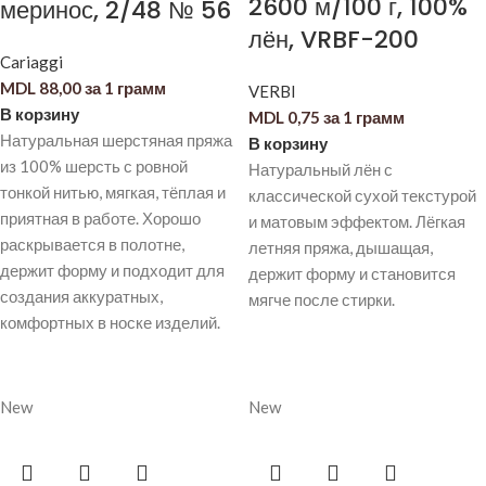
2600 м/100 г, 100%
меринос, 2/48 № 56
лён, VRBF-200
Cariaggi
MDL
88,00
за 1 грамм
VERBI
В корзину
MDL
0,75
за 1 грамм
Натуральная шерстяная пряжа
В корзину
из 100% шерсть с ровной
Натуральный лён с
тонкой нитью, мягкая, тёплая и
классической сухой текстурой
приятная в работе. Хорошо
и матовым эффектом. Лёгкая
раскрывается в полотне,
летняя пряжа, дышащая,
держит форму и подходит для
держит форму и становится
создания аккуратных,
мягче после стирки.
комфортных в носке изделий.
New
New