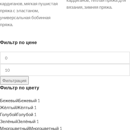
кардиганов, теплая пряжа для
кардиганов, мягкая пушистая
вязания, зимняя пряжа.
пряжа с эластаном,
универсальная бобинная
пряжа.
Фильтр по цене
Фильтрация
Фильтр по цвету
Бежевый
Бежевый
1
Жёлтый
Жёлтый
1
Голубой
Голубой
1
Зелёный
Зелёный
1
Многоцветный
Многоцветный
1