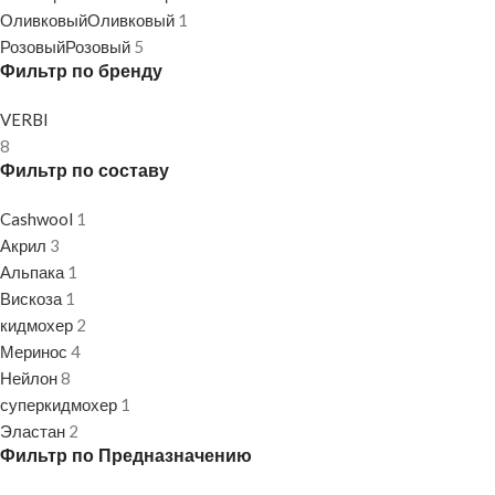
Оливковый
Оливковый
1
Розовый
Розовый
5
Фильтр по бренду
VERBI
8
Фильтр по составу
Cashwool
1
Акрил
3
Альпака
1
Вискоза
1
кидмохер
2
Меринос
4
Нейлон
8
суперкидмохер
1
Эластан
2
Фильтр по Предназначению