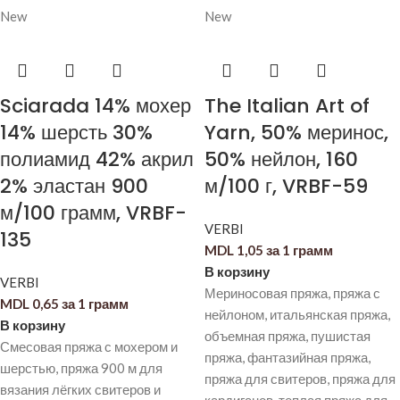
New
New
Sciarada 14% мохер
The Italian Art of
14% шерсть 30%
Yarn, 50% меринос,
полиамид 42% акрил
50% нейлон, 160
2% эластан 900
м/100 г, VRBF-59
м/100 грамм, VRBF-
VERBI
135
MDL
1,05
за 1 грамм
В корзину
VERBI
Мериносовая пряжа, пряжа с
MDL
0,65
за 1 грамм
нейлоном, итальянская пряжа,
В корзину
объемная пряжа, пушистая
Смесовая пряжа с мохером и
пряжа, фантазийная пряжа,
шерстью, пряжа 900 м для
пряжа для свитеров, пряжа для
вязания лёгких свитеров и