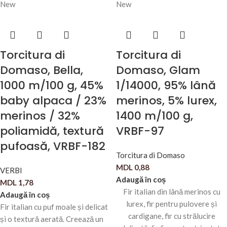
New
New
Torcitura di
Torcitura di
Domaso, Bella,
Domaso, Glam
1000 m/100 g, 45%
1/14000, 95% lână
baby alpaca / 23%
merinos, 5% lurex,
merinos / 32%
1400 m/100 g,
poliamidă, textură
VRBF-97
pufoasă, VRBF-182
Torcitura di Domaso
MDL
0,88
VERBI
Adaugă în coș
MDL
1,78
Fir italian din lână merinos cu
Adaugă în coș
lurex, fir pentru pulovere și
Fir italian cu puf moale și delicat
cardigane, fir cu strălucire
și o textură aerată. Creează un