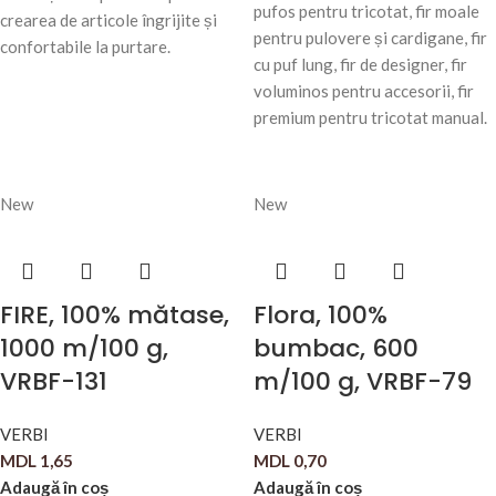
pufos pentru tricotat, fir moale
crearea de articole îngrijite și
pentru pulovere și cardigane, fir
confortabile la purtare.
cu puf lung, fir de designer, fir
voluminos pentru accesorii, fir
premium pentru tricotat manual.
New
New
FIRE, 100% mătase,
Flora, 100%
1000 m/100 g,
bumbac, 600
VRBF-131
m/100 g, VRBF-79
VERBI
VERBI
MDL
1,65
MDL
0,70
Adaugă în coș
Adaugă în coș