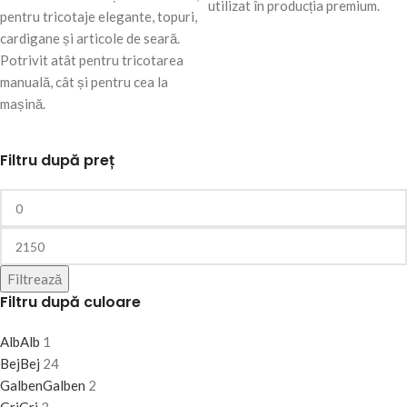
utilizat în producția premium.
pentru tricotaje elegante, topuri,
cardigane și articole de seară.
Potrivit atât pentru tricotarea
manuală, cât și pentru cea la
mașină.
Filtru după preț
Filtrează
Filtru după culoare
Alb
Alb
1
Bej
Bej
24
Galben
Galben
2