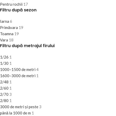
Pentru rochii
17
Filtru după sezon
Iarna
6
Primăvara
19
Toamna
19
Vara
18
Filtru după metrajul firului
1/26
1
1/30
1
1000–1500 de metri
4
1600–3000 de metri
1
2/48
1
2/60
1
2/70
3
2/80
1
3000 de metri și peste
3
până la 1000 de m
1