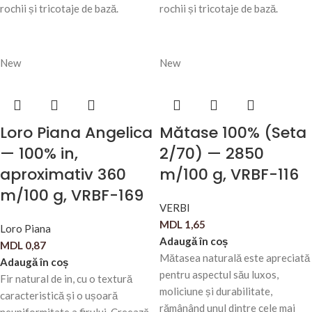
rochii și tricotaje de bază.
rochii și tricotaje de bază.
New
New
Loro Piana Angelica
Mătase 100% (Seta
— 100% in,
2/70) — 2850
aproximativ 360
m/100 g, VRBF-116
m/100 g, VRBF-169
VERBI
MDL
1,65
Loro Piana
Adaugă în coș
MDL
0,87
Mătasea naturală este apreciată
Adaugă în coș
pentru aspectul său luxos,
Fir natural de in, cu o textură
moliciune și durabilitate,
caracteristică și o ușoară
rămânând unul dintre cele mai