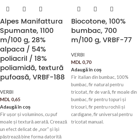
Alpes Manifattura
Biocotone, 100%
Spumante, 1100
bumbac, 700
m/100 g, 28%
m/100 g, VRBF-77
alpaca / 54%
VERBI
poliacril / 18%
MDL
0,70
poliamidă, textură
Adaugă în coș
pufoasă, VRBF-188
Fir italian din bumbac, 100%
bumbac, fir natural pentru
VERBI
tricotat, fir de vară, fir moale din
MDL
0,65
bumbac, fir pentru topuri și
Adaugă în coș
tricouri, fir pentru rochii și
Fir ușor și voluminos, cu puf
cardigane, fir universal pentru
moale și textură aerată. Creează
tricotat manual.
un efect delicat de „nor” și își
păstrează bine forma datorită