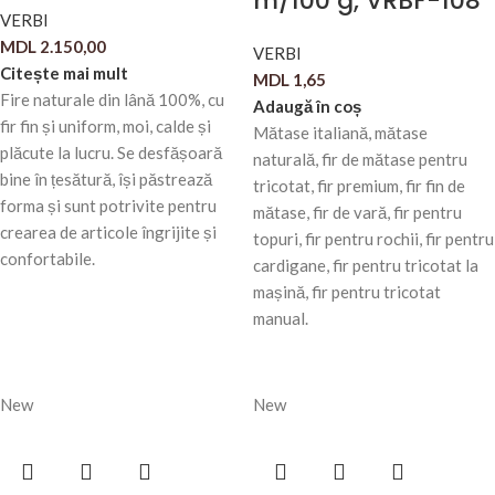
m/100 g, VRBF-108
VERBI
MDL
2.150,00
VERBI
Citește mai mult
MDL
1,65
Fire naturale din lână 100%, cu
Adaugă în coș
fir fin și uniform, moi, calde și
Mătase italiană, mătase
plăcute la lucru. Se desfășoară
naturală, fir de mătase pentru
bine în țesătură, își păstrează
tricotat, fir premium, fir fin de
forma și sunt potrivite pentru
mătase, fir de vară, fir pentru
crearea de articole îngrijite și
topuri, fir pentru rochii, fir pentru
confortabile.
cardigane, fir pentru tricotat la
mașină, fir pentru tricotat
manual.
New
New