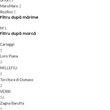
Gri
Gri
3
Maro
Maro
2
Roz
Roz
1
Filtru după mărime
M
1
Filtru după marcă
Cariaggi
1
Loro Piana
3
MILLEFILI
2
Torcitura di Domaso
2
VERBI
16
Zagna Baruffa
1