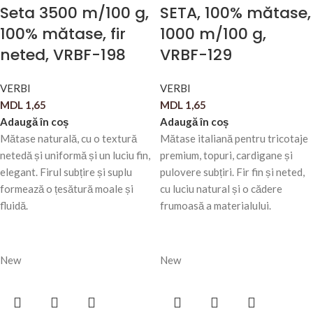
Seta 3500 m/100 g,
SETA, 100% mătase,
100% mătase, fir
1000 m/100 g,
neted, VRBF-198
VRBF-129
VERBI
VERBI
MDL
1,65
MDL
1,65
Adaugă în coș
Adaugă în coș
Mătase naturală, cu o textură
Mătase italiană pentru tricotaje
netedă și uniformă și un luciu fin,
premium, topuri, cardigane și
elegant. Firul subțire și suplu
pulovere subțiri. Fir fin și neted,
formează o țesătură moale și
cu luciu natural și o cădere
fluidă.
frumoasă a materialului.
New
New