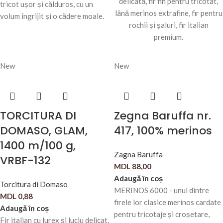
delicată, fir fin pentru tricotat,
tricot ușor și călduros, cu un
lână merinos extrafine, fir pentru
volum îngrijit și o cădere moale.
rochii și șaluri, fir italian
premium.
New
New
TORCITURA DI
Zegna Baruffa nr.
DOMASO, GLAM,
417, 100% merinos
1400 m/100 g,
Zagna Baruffa
VRBF-132
MDL
88,00
Adaugă în coș
Torcitura di Domaso
MERINOS 6000 - unul dintre
MDL
0,88
firele lor clasice merinos cardate
Adaugă în coș
pentru tricotaje și croșetare,
Fir italian cu lurex și luciu delicat,