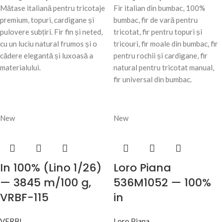
Mătase italiană pentru tricotaje
Fir italian din bumbac, 100%
premium, topuri, cardigane și
bumbac, fir de vară pentru
pulovere subțiri. Fir fin și neted,
tricotat, fir pentru topuri și
cu un luciu natural frumos și o
tricouri, fir moale din bumbac, fir
cădere elegantă și luxoasă a
pentru rochii și cardigane, fir
materialului.
natural pentru tricotat manual,
fir universal din bumbac.
New
New
In 100% (Lino 1/26)
Loro Piana
— 3845 m/100 g,
536M1052 — 100%
VRBF-115
in
VERBI
Loro Piana