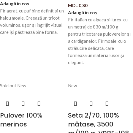
Adaugă în coș
MDL
0,80
Fir aerat, cu puf bine definit și un
Adaugă în coș
halou moale. Creează un tricot
Fir italian cu alpaca și lurex, cu
voluminos, ușor și îngrijit vizual,
un metraj de 830 m/100 g,
care își păstrează bine forma.
pentru tricotarea puloverelor și
a cardiganelor. Fir moale, cu o
strălucire delicată, care
formează un material ușor și
elegant.
Sold out
New
New
Pulover 100%
Seta 2/70, 100%
merinos
mătase, 3500