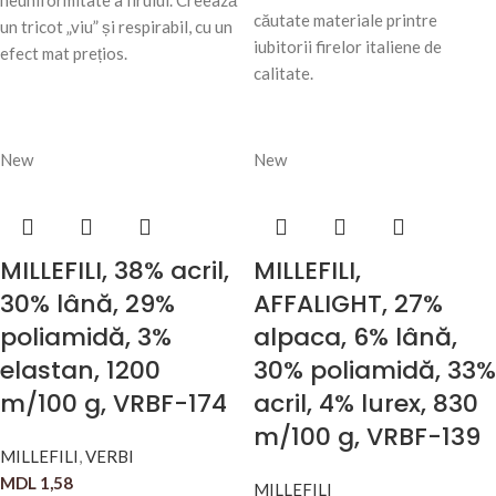
neuniformitate a firului. Creează
căutate materiale printre
un tricot „viu” și respirabil, cu un
iubitorii firelor italiene de
efect mat prețios.
calitate.
New
New
MILLEFILI, 38% acril,
MILLEFILI,
30% lână, 29%
AFFALIGHT, 27%
poliamidă, 3%
alpaca, 6% lână,
elastan, 1200
30% poliamidă, 33%
m/100 g, VRBF-174
acril, 4% lurex, 830
m/100 g, VRBF-139
MILLEFILI
,
VERBI
MDL
1,58
MILLEFILI