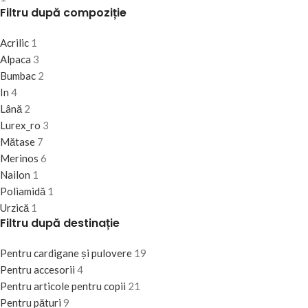
Filtru după compoziție
Acrilic
1
Alpaca
3
Bumbac
2
In
4
Lână
2
Lurex_ro
3
Mătase
7
Merinos
6
Nailon
1
Poliamidă
1
Urzică
1
Filtru după destinație
Pentru cardigane și pulovere
19
Pentru accesorii
4
Pentru articole pentru copii
21
Pentru pături
9