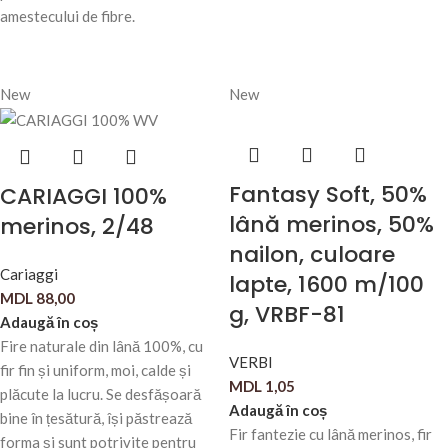
amestecului de fibre.
New
New
Fantasy Soft, 50%
CARIAGGI 100%
lână merinos, 50%
merinos, 2/48
nailon, culoare
Cariaggi
lapte, 1600 m/100
MDL
88,00
g, VRBF-81
Adaugă în coș
Fire naturale din lână 100%, cu
VERBI
fir fin și uniform, moi, calde și
MDL
1,05
plăcute la lucru. Se desfășoară
Adaugă în coș
bine în țesătură, își păstrează
Fir fantezie cu lână merinos, fir
forma și sunt potrivite pentru