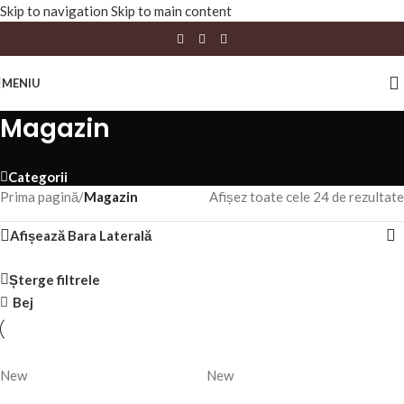
Skip to navigation
Skip to main content
MENIU
Magazin
Categorii
Prima pagină
/
Magazin
Afișez toate cele 24 de rezultate
Afișează Bara Laterală
Șterge filtrele
Bej
New
New