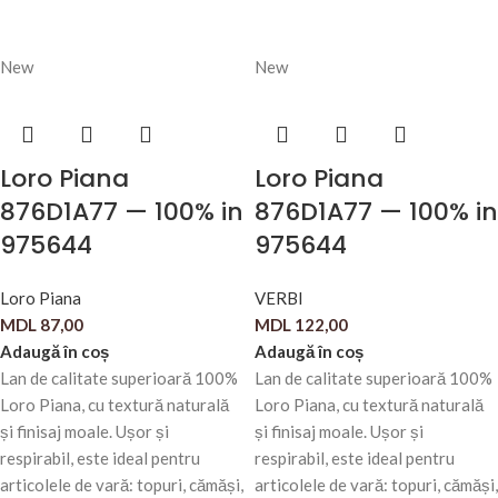
New
New
Loro Piana
Loro Piana
876D1A77 — 100% in
876D1A77 — 100% in
975644
975644
Loro Piana
VERBI
MDL
87,00
MDL
122,00
Adaugă în coș
Adaugă în coș
Lan de calitate superioară 100%
Lan de calitate superioară 100%
Loro Piana, cu textură naturală
Loro Piana, cu textură naturală
și finisaj moale. Ușor și
și finisaj moale. Ușor și
respirabil, este ideal pentru
respirabil, este ideal pentru
articolele de vară: topuri, cămăși,
articolele de vară: topuri, cămăși,