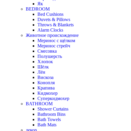
Як
BEDROOM
Bed Cushions
Duvets & Pillows
Throws & Blankets
Alarm Clocks
Животное происхождение
Меринос с щёлком
Меринос стрейч
Смесовка
Полушерсть
Хлопок
Шёлк
Лён
Вискоза
Конопля
Крапива
Кидмохер
Суперкидмохер
BATHROOM
Shower Curtains
Bathroom Bins
Bath Towels
Bath Mats
декор