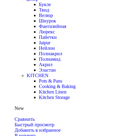
Букле
Твид
Велюр
Шнурок
Фантазийная
Люрекс
Пайетки
Jaipur
Нейлон
Полиакрил
Полиамид
Акрил
Эластан
KITCHEN
Pots & Pans
Cooking & Baking
Kitchen Linen
Kitchen Storage
New
Сравнить
Быстрый просмотр
Добавить в избранное
В корзину