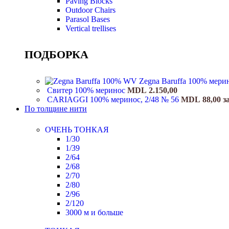
Paving Blocks
Outdoor Chairs
Parasol Bases
Vertical trellises
ПОДБОРКА
Zegna Baruffa 100% мери
Свитер 100% меринос
MDL
2.150,00
CARIAGGI 100% меринос, 2/48 № 56
MDL
88,00
з
По толщине нити
ОЧЕНЬ ТОНКАЯ
1/30
1/39
2/64
2/68
2/70
2/80
2/96
2/120
3000 м и больше