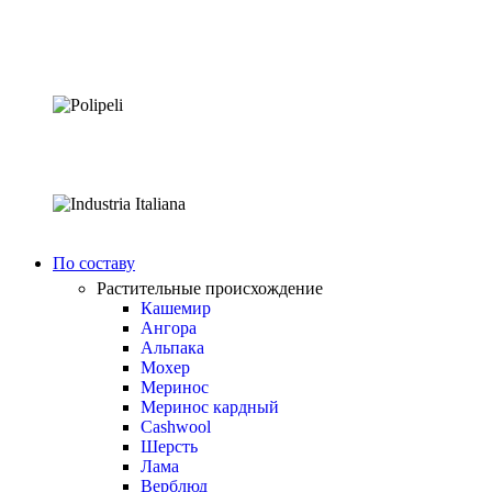
По составу
Растительные происхождение
Кашемир
Ангора
Альпака
Мохер
Меринос
Меринос кардный
Cashwool
Шерсть
Лама
Верблюд