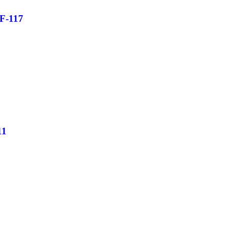
F-117
11